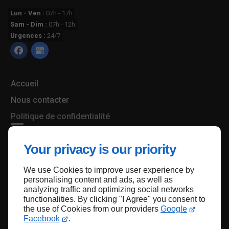
Lun - Ven :
07h - 17h
Sam - Dim :
07h - 12h
Urgences :
24/7
Accueil
Nous contacter
Politique de confidentialité
Plan du site
Your privacy is our priority
We use Cookies to improve user experience by
Haut de page
personalising content and ads, as well as
analyzing traffic and optimizing social networks
functionalities. By clicking "I Agree" you consent to
the use of Cookies from our providers
Google
Facebook
.