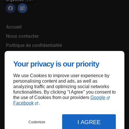
Accueil
Nous contacter
Politique de confidentialité
Plan du site
Your privacy is our priority
We use Cookies to improve user experience by
Haut de page
personalising content and ads, as well as
analyzing traffic and optimizing social networks
functionalities. By clicking "I Agree" you consent to
the use of Cookies from our providers
Google
Facebook
.
I AGREE
Customize